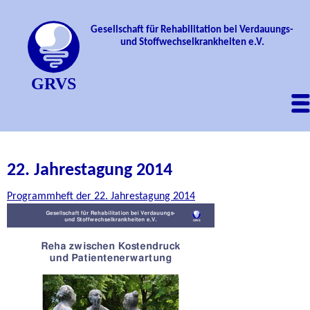
Jahrestagungen
Gesellschaft
Links
Gesellschaft für Rehabilitation bei Verdauungs-
und Stoffwechselkrankheiten e.V.
Tagungsarchiv
Patienten
Satzung
Experten
Gremien
Intern
Partner
22. Jahrestagung 2014
Mitglied werden
Programmheft der 22. Jahrestagung 2014