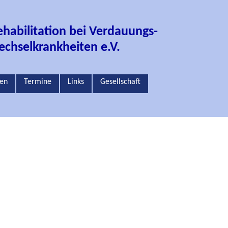
ehabilitation bei Verdauungs-
echselkrankheiten e.V.
gen
Termine
Links
Gesellschaft