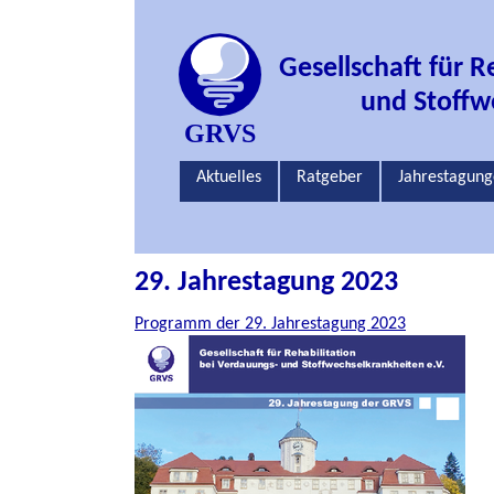
Jahrestagungen
Gesellschaft
Links
Gesellschaft für R
Tagungsarchiv
Patienten
Satzung
und Stoffw
Experten
Gremien
Navigation
Aktuelles
Ratgeber
Jahrestagun
überspringen
Intern
Partner
29. Jahrestagung 2023
Mitglied werden
Programm der 29. Jahrestagung 2023